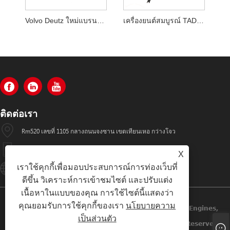
Volvo Deutz ใหม่แบรนด์ใหม่ D6E ชุดเครื่องยนต์ที่สมบูรณ์ทำในประเทศจีน
เครื่องยนต์สมบูรณ์ TAD 850 ใหม่ของแท้ของ Volvo
ติดต่อเรา
Rm520 เลขที่ 1105 กลางถนนจงซาน เขตเทียนเหอ กว่างโจว
+86-13501533176
X
เราใช้คุกกี้เพื่อมอบประสบการณ์การท่องเว็บที่
Sales01@swaflyexcavator.cn
ดีขึ้น วิเคราะห์การเข้าชมไซต์ และปรับแต่ง
เนื้อหาในแบบของคุณ การใช้ไซต์นี้แสดงว่า
คุณยอมรับการใช้คุกกี้ของเรา
นโยบายความ
ลิขสิทธิ์ © 2022 Swafly Machinery Co.,limited Diesel Engines,
เป็นส่วนตัว
Excavator Cabin, Excavator Engine Parts All Rights Reserved.